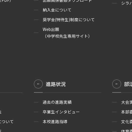
PDF）
出願関係書類ダウンロード
シラ
納入金について
奨学金(特待生)制度について
Web出願
（中学校先生専用サイト）
進路状況
部
過去の進路実績
大会
法
卒業生インタビュー
本部
について
本校進路指導
文化
ジ
体育