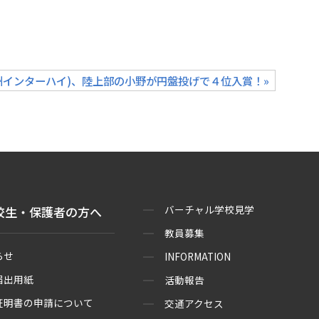
州インターハイ)、陸上部の小野が円盤投げで４位入賞！»
バーチャル学校見学
校生・保護者の方へ
教員募集
らせ
INFORMATION
届出用紙
活動報告
証明書の申請について
交通アクセス