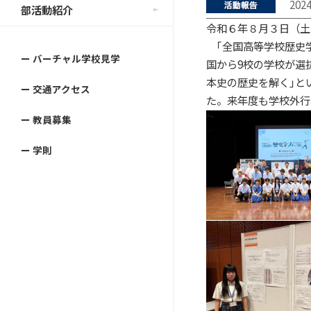
202
部活動紹介
令和６年８月３日（土
｢全国高等学校歴史学
ー バーチャル学校見学
国から9校の学校が選
本史の歴史を解く｣と
ー 交通アクセス
た。来年度も学校外行
ー 教員募集
ー 学則