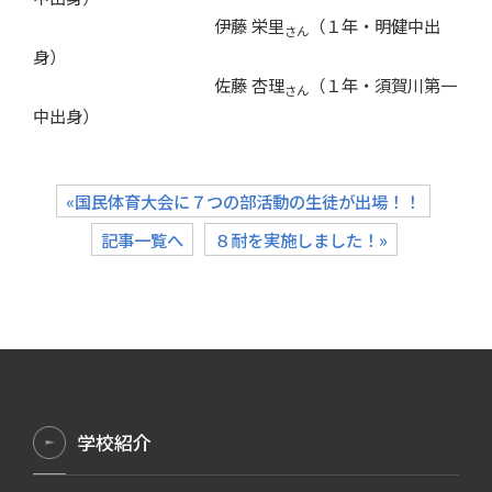
伊藤
栄里
（１年・明健中出
さん
身）
佐藤
杏理
（１年・須賀川第一
さん
中出身）
«国民体育大会に７つの部活動の生徒が出場！！
記事一覧へ
８耐を実施しました！»
学校紹介