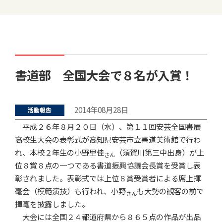
書道部 全国大会で８名が入賞！
2014年08月28日
平成２６年８月２０日（水）、第１１回安芸全国書展
高校生大会の表彰式が高知県安芸市立書道美術館で行わ
れ、本校２年生の小野里佳
（須賀川第三中出身）が上
さん
位８賞８点の一つである書道振興協議会長賞を受賞し表
彰されました。表彰式では上位８賞受賞者による席上揮
毫会（模範演技）も行われ、小野
も大勢の観客の前で
さん
揮毫を披露しました。
大会には全国２４都道府県から８６５点の作品が出品