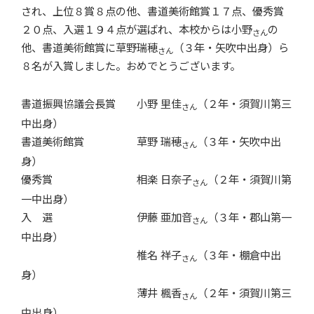
され、上位８賞８点の他、書道美術館賞１７点、優秀賞
２０点、入選１９４点が選ばれ、本校からは小野
の
さん
他、書道美術館賞に草野瑞穂
（３年・矢吹中出身）ら
さん
８名が入賞しました。おめでとうございます。
書道振興協議会長賞 小野
里佳
（２年・須賀川第三
さん
中出身）
書道美術館賞 草野
瑞穂
（３年・矢吹中出
さん
身）
優秀賞 相楽
日奈子
（２年・須賀川第
さん
一中出身）
入 選 伊藤
亜加音
（３年・郡山第一
さん
中出身）
椎名
祥子
（３年・棚倉中出
さん
身）
薄井
楓香
（２年・須賀川第三
さん
中出身）