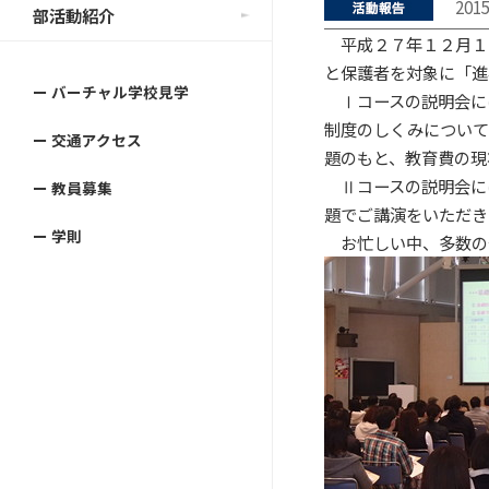
201
部活動紹介
平成２７年１２月１
と保護者を対象に「進
ー バーチャル学校見学
Ⅰコースの説明会に
制度のしくみについて
ー 交通アクセス
題のもと、教育費の現
Ⅱコースの説明会に
ー 教員募集
題でご講演をいただき
ー 学則
お忙しい中、多数の