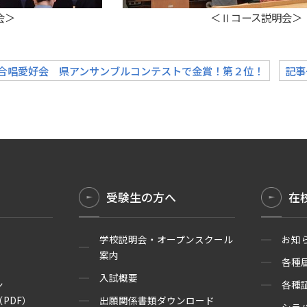
ス説明会＞ ＜Ⅱコース説明会＞
«合唱愛好会 県アンサンブルコンテストで金賞！第２位！
記事
受験生の方へ
在
学校説明会・オープンスクール
お知
案内
各種
入試概要
ン
各種
PDF）
出願関係書類ダウンロード