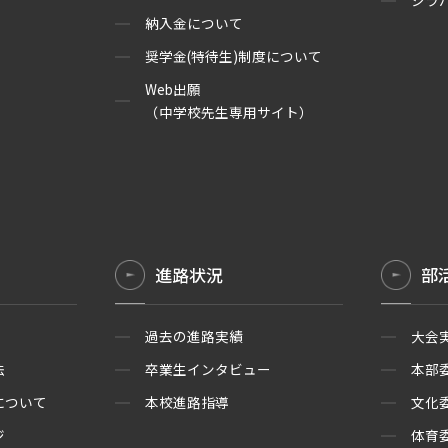
シラ
納入金について
奨学金(特待生)制度について
Web出願
（中学校先生専用サイト）
進路状況
部
過去の進路実績
大会
法
卒業生インタビュー
本部
について
本校進路指導
文化
ジ
体育