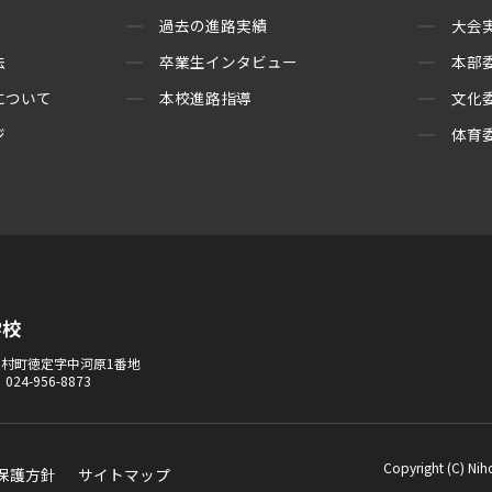
過去の進路実績
大会
法
卒業生インタビュー
本部
について
本校進路指導
文化
ジ
体育
学校
市田村町徳定字中河原1番地
．024-956-8873
Copyright (C) Niho
保護方針
サイトマップ