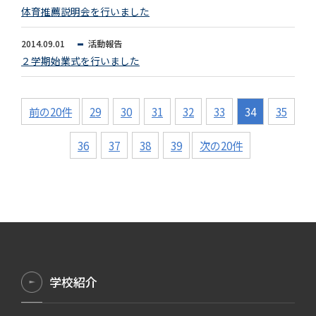
体育推薦説明会を行いました
2014.09.01
活動報告
２学期始業式を行いました
前の20件
29
30
31
32
33
34
35
36
37
38
39
次の20件
学校紹介