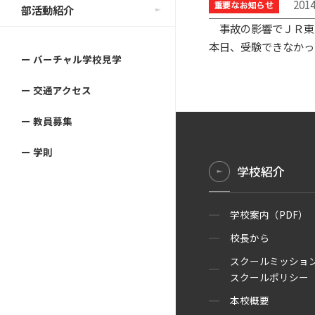
201
部活動紹介
事故の影響でＪＲ東
本日、受験できなかっ
ー バーチャル学校見学
ー 交通アクセス
ー 教員募集
ー 学則
学校紹介
学校案内（PDF）
校長から
スクールミッショ
スクールポリシー（
本校概要