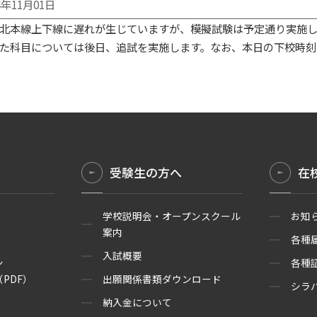
4年11月01日
北本線上下線に遅れが生じていますが、模擬試験は予定通り実施し
た科目については後日、追試を実施します。なお、本日の下校時刻
受験生の方へ
在
学校説明会・オープンスクール
お知
案内
各種
入試概要
ン
各種
PDF）
出願関係書類ダウンロード
シラ
納入金について