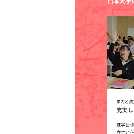
日本大学
学力と資
充実し
進学目
立性と