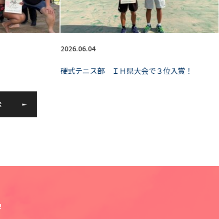
2026.06.04
硬式テニス部 ＩＨ県大会で３位入賞！
示
!