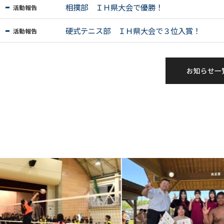
相撲部 ＩＨ県大会で優勝！
活動報告
硬式テニス部 ＩＨ県大会で３位入賞！
活動報告
お知らせ一