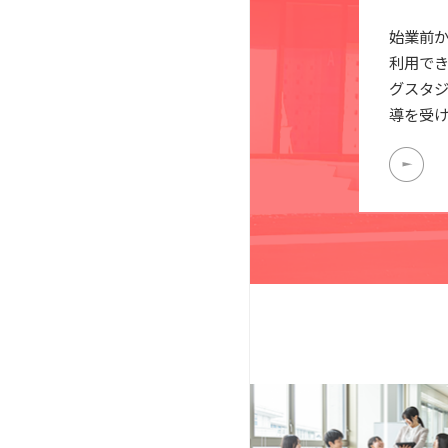
始業前
利用で
グスタ
導を受