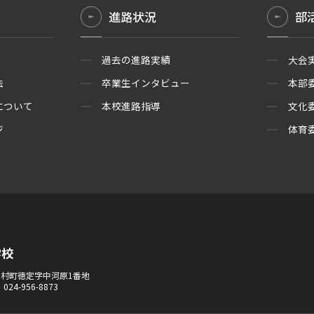
進路状況
部
過去の進路実績
大会
法
卒業生インタビュー
本部
について
本校進路指導
文化
ジ
体育
学校
市田村町徳定字中河原1番地
．024-956-8873