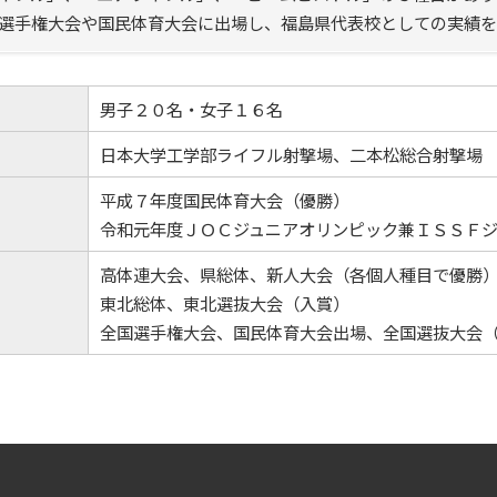
選手権大会や国民体育大会に出場し、福島県代表校としての実績を
男子２０名・女子１６名
日本大学工学部ライフル射撃場、二本松総合射撃場
平成７年度国民体育大会（優勝）
令和元年度ＪＯＣジュニアオリンピック兼ＩＳＳＦ
高体連大会、県総体、新人大会（各個人種目で優勝
東北総体、東北選抜大会（入賞）
全国選手権大会、国民体育大会出場、全国選抜大会