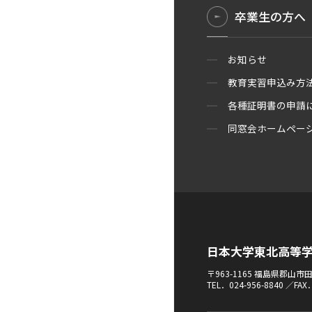
卒業生の方へ
お知らせ
教育実習申込み方
各種証明書の申請
同窓会ホームペー
日本大学東北高等
〒963-1165 福島県郡山
TEL．024-956-8840 ／FAX