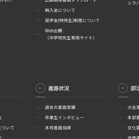
シラ
納入金について
奨学金(特待生)制度について
Web出願
（中学校先生専用サイト）
進路状況
部
過去の進路実績
大会
法
卒業生インタビュー
本部
について
本校進路指導
文化
ジ
体育